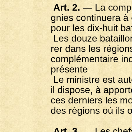
Art. 2.
— La compos
gnies continuera à 
pour les dix-huit b
Les douze bataillo
rer dans les région
complémentaire ind
présente
Le ministre est auto
il dispose, à appor
ces derniers les mo
des régions où ils 
Art. 3
. — Les chef